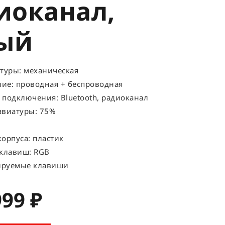
иоканал,
ый
туры: механическая
ие: проводная + беспроводная
подключения: Bluetooth, радиоканал
авиатуры: 75%
орпуса: пластик
 клавиш: RGB
ируемые клавиши
999 ₽