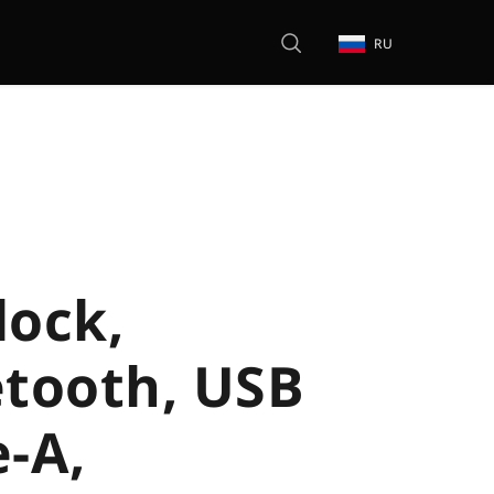
RU
lock,
etooth, USB
-A,