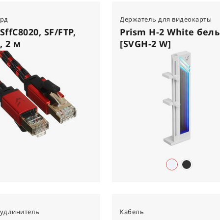
орд
Держатель для видеокарты
SffC8020, SF/FTP,
Prism H-2 White бел
, 2 м
[SVGH-2 W]
-удлинитель
Кабель