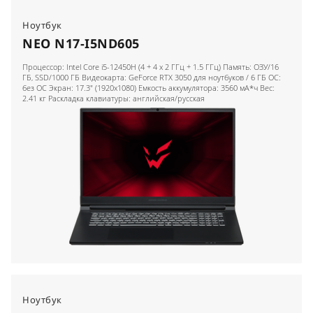
Ноутбук
NEO N17-I5ND605
Процессор: Intel Core i5-12450H (4 + 4 x 2 ГГц + 1.5 ГГц) Память: ОЗУ/16
ГБ, SSD/1000 ГБ Видеокарта: GeForce RTX 3050 для ноутбуков / 6 ГБ ОС:
без ОС Экран: 17.3" (1920x1080) Емкость аккумулятора: 3560 мА*ч Вес:
2.41 кг Раскладка клавиатуры: английская/русская
Ноутбук