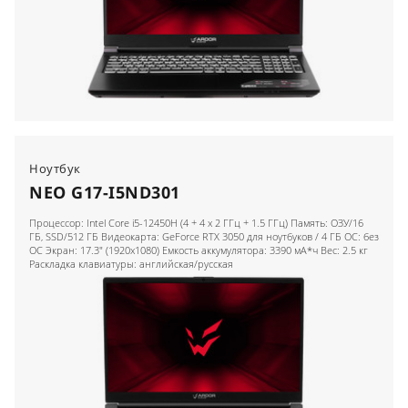
Ноутбук
NEO G17-I5ND301
Процессор: Intel Core i5-12450H (4 + 4 x 2 ГГц + 1.5 ГГц) Память: ОЗУ/16
ГБ, SSD/512 ГБ Видеокарта: GeForce RTX 3050 для ноутбуков / 4 ГБ ОС: без
ОС Экран: 17.3" (1920x1080) Емкость аккумулятора: 3390 мА*ч Вес: 2.5 кг
Раскладка клавиатуры: английская/русская