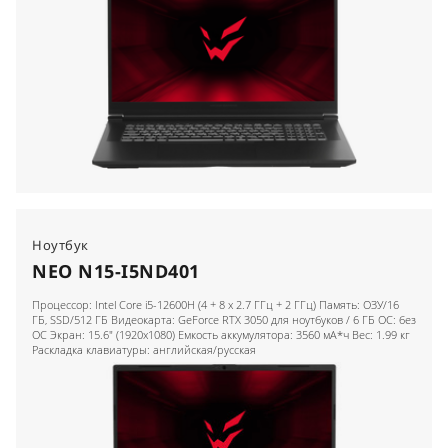
Ноутбук
NEO N15-I5ND401
Процессор: Intel Core i5-12600H (4 + 8 x 2.7 ГГц + 2 ГГц) Память: ОЗУ/16
ГБ, SSD/512 ГБ Видеокарта: GeForce RTX 3050 для ноутбуков / 6 ГБ ОС: без
ОС Экран: 15.6" (1920x1080) Емкость аккумулятора: 3560 мА*ч Вес: 1.99 кг
Раскладка клавиатуры: английская/русская