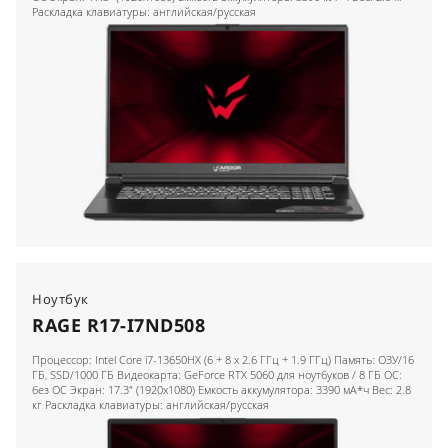
Раскладка клавиатуры: английская/русская
Ноутбук
RAGE R17-I7ND508
Процессор: Intel Core i7-13650HX (6 + 8 x 2.6 ГГц + 1.9 ГГц) Память: ОЗУ/16
ГБ, SSD/1000 ГБ Видеокарта: GeForce RTX 5060 для ноутбуков / 8 ГБ ОС:
без ОС Экран: 17.3" (1920x1080) Емкость аккумулятора: 3390 мА*ч Вес: 2.8
кг Раскладка клавиатуры: английская/русская