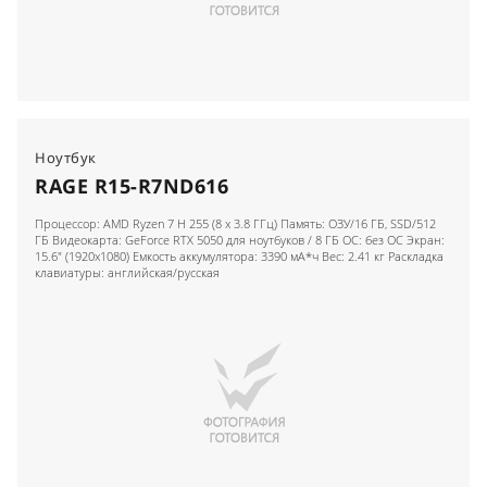
Ноутбук
RAGE R15-R7ND616
Процессор: AMD Ryzen 7 H 255 (8 x 3.8 ГГц) Память: ОЗУ/16 ГБ, SSD/512
ГБ Видеокарта: GeForce RTX 5050 для ноутбуков / 8 ГБ ОС: без ОС Экран:
15.6" (1920x1080) Емкость аккумулятора: 3390 мА*ч Вес: 2.41 кг Раскладка
клавиатуры: английская/русская