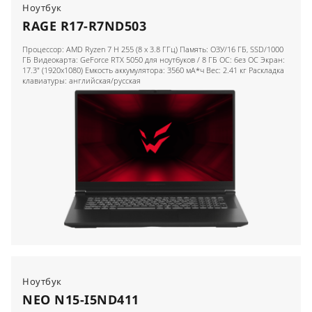
Ноутбук
RAGE R17-R7ND503
Процессор: AMD Ryzen 7 H 255 (8 x 3.8 ГГц) Память: ОЗУ/16 ГБ, SSD/1000
ГБ Видеокарта: GeForce RTX 5050 для ноутбуков / 8 ГБ ОС: без ОС Экран:
17.3" (1920x1080) Емкость аккумулятора: 3560 мА*ч Вес: 2.41 кг Раскладка
клавиатуры: английская/русская
Ноутбук
NEO N15-I5ND411