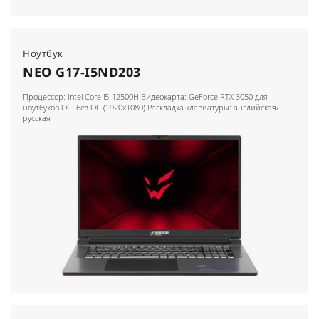
Ноутбук
NEO G17-I5ND203
Процессор: Intel Core i5-12500H Видеокарта: GeForce RTX 3050 для
ноутбуков ОС: без ОС (1920x1080) Раскладка клавиатуры: английская/
русская