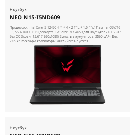
Ноутбук
NEO N15-I5ND609
Процессор: Intel Core i5-12450H (4 + 4 x 2 ГГц + 1.5 ГГц) Память: ОЗУ/16
ГБ, SSD/1000 ГБ Видеокарта: GeForce RTX 4050 для ноутбуков / 6 ГБ ОС:
без ОС Экран: 15.6" (1920x1080) Емкость аккумулятора: 3560 мА*ч Вес:
2.05 кг Раскладка клавиатуры: английская/русская
Ноутбук