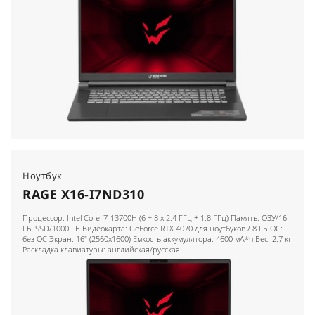
Ноутбук
RAGE X16-I7ND310
Процессор: Intel Core i7-13700H (6 + 8 x 2.4 ГГц + 1.8 ГГц) Память: ОЗУ/16
ГБ, SSD/1000 ГБ Видеокарта: GeForce RTX 4070 для ноутбуков / 8 ГБ ОС:
без ОС Экран: 16" (2560x1600) Емкость аккумулятора: 4600 мА*ч Вес: 2.7 кг
Раскладка клавиатуры: английская/русская