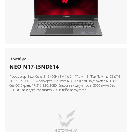
Ноутбук
NEO N17-I5ND614
Процессор: Intel Core i5-13420H (4 + 4 x 2.1 ГГц + 1.5 ГГц) Память: ОЗУ/16
ГБ, SSD/1000 ГБ Видеокарта: GeForce RTX 3050 для ноутбуков / 4 ГБ ОС:
без ОС Экран: 17.3" (1920x1080) Емкость аккумулятора: 3560 мА*ч Вес:
2.41 кг Раскладка клавиатуры: английская/русская