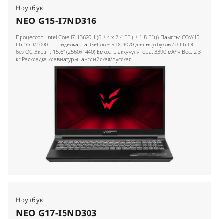
Ноутбук
NEO G15-I7ND316
Процессор: Intel Core i7-13620H (6 + 4 x 2.4 ГГц + 1.8 ГГц) Память: ОЗУ/16
ГБ, SSD/1000 ГБ Видеокарта: GeForce RTX 4070 для ноутбуков / 8 ГБ ОС:
без ОС Экран: 15.6" (2560x1440) Емкость аккумулятора: 3390 мА*ч Вес: 2.3
кг Раскладка клавиатуры: английская/русская
Ноутбук
NEO G17-I5ND303