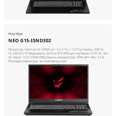
Ноутбук
NEO G15-I5ND302
Процессор: Intel Core i5-12450H (4 + 4 x 2 ГГц + 1.5 ГГц) Память: ОЗУ/16
ГБ, SSD/512 ГБ Видеокарта: GeForce RTX 4050 для ноутбуков / 6 ГБ ОС: без
ОС Экран: 15.6" (1920x1080) Емкость аккумулятора: 3390 мА*ч Вес: 2.3 кг
Раскладка клавиатуры: английская/русская