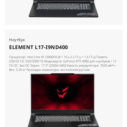
Ноутбук
ELEMENT L17-I9ND400
Процессор: Intel Core i9-13900HX (8 + 16 x 2.2 ГГц + 1.6 ГГц) Память:
ОЗУ/32 ГБ, SSD/2000 ГБ Видеокарта: GeForce RTX 4080 для ноутбуков / 12
ГБ ОС: без ОС Экран: 17.3" (2560x1440) Емкость аккумулятора: 7020 мА*ч
Вес: 3.29 кг Раскладка клавиатуры: английская/русская