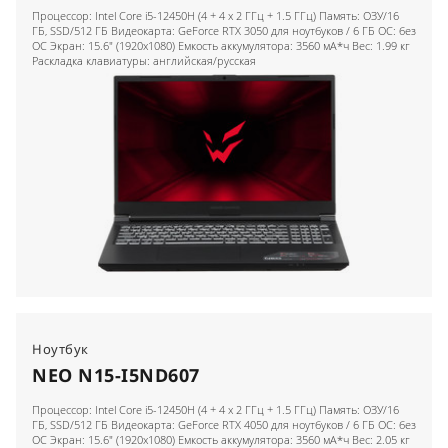
Процессор: Intel Core i5-12450H (4 + 4 x 2 ГГц + 1.5 ГГц) Память: ОЗУ/16
ГБ, SSD/512 ГБ Видеокарта: GeForce RTX 3050 для ноутбуков / 6 ГБ ОС: без
ОС Экран: 15.6" (1920x1080) Емкость аккумулятора: 3560 мА*ч Вес: 1.99 кг
Раскладка клавиатуры: английская/русская
Ноутбук
NEO N15-I5ND607
Процессор: Intel Core i5-12450H (4 + 4 x 2 ГГц + 1.5 ГГц) Память: ОЗУ/16
ГБ, SSD/512 ГБ Видеокарта: GeForce RTX 4050 для ноутбуков / 6 ГБ ОС: без
ОС Экран: 15.6" (1920x1080) Емкость аккумулятора: 3560 мА*ч Вес: 2.05 кг