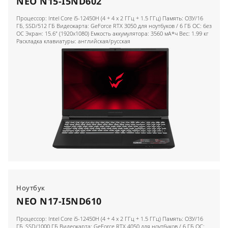
NEO N15-I5ND602
Процессор: Intel Core i5-12450H (4 + 4 x 2 ГГц + 1.5 ГГц) Память: ОЗУ/16
ГБ, SSD/512 ГБ Видеокарта: GeForce RTX 3050 для ноутбуков / 6 ГБ ОС: без
ОС Экран: 15.6" (1920x1080) Емкость аккумулятора: 3560 мА*ч Вес: 1.99 кг
Раскладка клавиатуры: английская/русская
Ноутбук
NEO N17-I5ND610
Процессор: Intel Core i5-12450H (4 + 4 x 2 ГГц + 1.5 ГГц) Память: ОЗУ/16
ГБ, SSD/1000 ГБ Видеокарта: GeForce RTX 4050 для ноутбуков / 6 ГБ ОС: