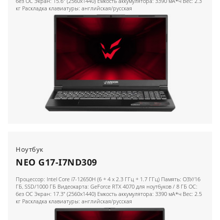
без ОС Экран: 15.6" (2560x1440) Емкость аккумулятора: 3390 мА*ч Вес: 2.3
кг Раскладка клавиатуры: английская/русская
Ноутбук
NEO G17-I7ND309
Процессор: Intel Core i7-12650H (6 + 4 x 2.3 ГГц + 1.7 ГГц) Память: ОЗУ/16
ГБ, SSD/1000 ГБ Видеокарта: GeForce RTX 4070 для ноутбуков / 8 ГБ ОС:
без ОС Экран: 17.3" (2560x1440) Емкость аккумулятора: 3390 мА*ч Вес: 2.5
кг Раскладка клавиатуры: английская/русская