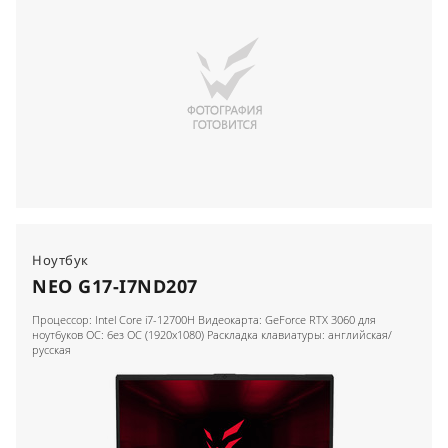
Ноутбук
NEO G17-I7ND207
Процессор: Intel Core i7-12700H Видеокарта: GeForce RTX 3060 для
ноутбуков ОС: без ОС (1920x1080) Раскладка клавиатуры: английская/
русская