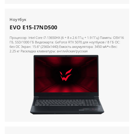
Ноутбук
EVO E15-I7ND500
Процессор: Intel Core i7-13650HX (6 + 8 x 2.6 ГГц + 1.9 ГГц) Память: ОЗУ/16
ГБ, SSD/1000 ГБ Видеокарта: GeForce RTX 5070 для ноутбуков / 8 ГБ ОС:
без ОС Экран: 15.6" (2560x1440) Емкость аккумулятора: 3450 мА*ч Вес:
2.25 кг Раскладка клавиатуры: английская/русская