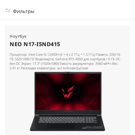
Фильтры
Ноутбук
NEO N17-I5ND415
Процессор: Intel Core i5-12450H (4 + 4 x 2 ГГц + 1.5 ГГц) Память: ОЗУ/16
ГБ, SSD/1000 ГБ Видеокарта: GeForce RTX 4050 для ноутбуков / 6 ГБ ОС:
без ОС Экран: 17.3" (1920x1080) Емкость аккумулятора: 3560 мА*ч Вес:
2.41 кг Раскладка клавиатуры: английская/русская