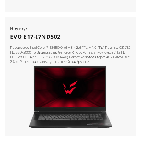
Ноутбук
EVO E17-I7ND502
Процессор: Intel Core i7-13650HX (6 + 8 x 2.6 ГГц + 1.9 ГГц) Память: ОЗУ/32
ГБ, SSD/2000 ГБ Видеокарта: GeForce RTX 5070 Ti для ноутбуков / 12 ГБ
ОС: без ОС Экран: 17.3" (2560x1440) Емкость аккумулятора: 4650 мА*ч Вес:
2.8 кг Раскладка клавиатуры: английская/русская