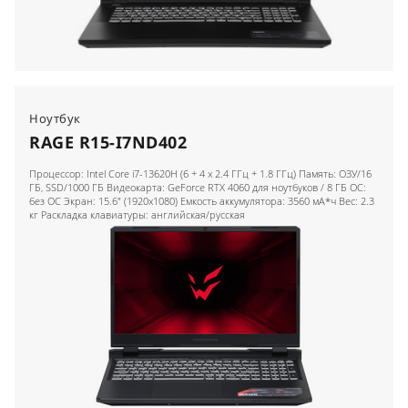
Ноутбук
RAGE R15-I7ND402
Процессор: Intel Core i7-13620H (6 + 4 x 2.4 ГГц + 1.8 ГГц) Память: ОЗУ/16
ГБ, SSD/1000 ГБ Видеокарта: GeForce RTX 4060 для ноутбуков / 8 ГБ ОС:
без ОС Экран: 15.6" (1920x1080) Емкость аккумулятора: 3560 мА*ч Вес: 2.3
кг Раскладка клавиатуры: английская/русская