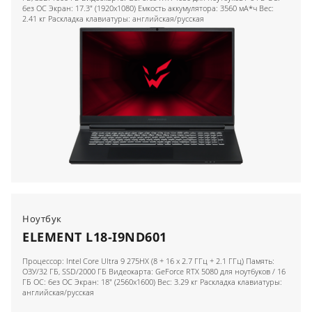
без ОС Экран: 17.3" (1920x1080) Емкость аккумулятора: 3560 мА*ч Вес:
2.41 кг Раскладка клавиатуры: английская/русская
Ноутбук
ELEMENT L18-I9ND601
Процессор: Intel Core UItra 9 275HX (8 + 16 x 2.7 ГГц + 2.1 ГГц) Память:
ОЗУ/32 ГБ, SSD/2000 ГБ Видеокарта: GeForce RTX 5080 для ноутбуков / 16
ГБ ОС: без ОС Экран: 18" (2560x1600) Вес: 3.29 кг Раскладка клавиатуры:
английская/русская