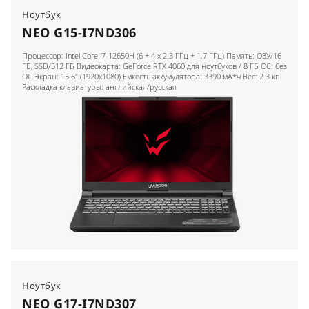
Ноутбук
NEO G15-I7ND306
Процессор: Intel Core i7-12650H (6 + 4 x 2.3 ГГц + 1.7 ГГц) Память: ОЗУ/16
ГБ, SSD/512 ГБ Видеокарта: GeForce RTX 4060 для ноутбуков / 8 ГБ ОС: без
ОС Экран: 15.6" (1920x1080) Емкость аккумулятора: 3390 мА*ч Вес: 2.3 кг
Раскладка клавиатуры: английская/русская
Ноутбук
NEO G17-I7ND307