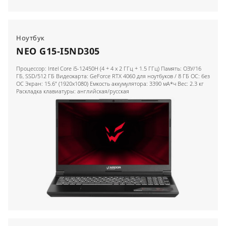
Ноутбук
NEO G15-I5ND305
Процессор: Intel Core i5-12450H (4 + 4 x 2 ГГц + 1.5 ГГц) Память: ОЗУ/16
ГБ, SSD/512 ГБ Видеокарта: GeForce RTX 4060 для ноутбуков / 8 ГБ ОС: без
ОС Экран: 15.6" (1920x1080) Емкость аккумулятора: 3390 мА*ч Вес: 2.3 кг
Раскладка клавиатуры: английская/русская