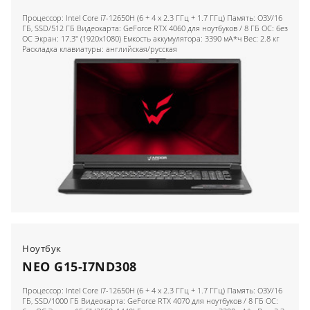
Процессор: Intel Core i7-12650H (6 + 4 x 2.3 ГГц + 1.7 ГГц) Память: ОЗУ/16
ГБ, SSD/512 ГБ Видеокарта: GeForce RTX 4060 для ноутбуков / 8 ГБ ОС: без
ОС Экран: 17.3" (1920x1080) Емкость аккумулятора: 3390 мА*ч Вес: 2.8 кг
Раскладка клавиатуры: английская/русская
Ноутбук
NEO G15-I7ND308
Процессор: Intel Core i7-12650H (6 + 4 x 2.3 ГГц + 1.7 ГГц) Память: ОЗУ/16
ГБ, SSD/1000 ГБ Видеокарта: GeForce RTX 4070 для ноутбуков / 8 ГБ ОС: