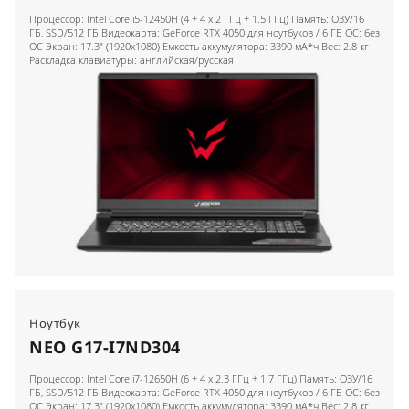
Процессор: Intel Core i5-12450H (4 + 4 x 2 ГГц + 1.5 ГГц) Память: ОЗУ/16
ГБ, SSD/512 ГБ Видеокарта: GeForce RTX 4050 для ноутбуков / 6 ГБ ОС: без
ОС Экран: 17.3" (1920x1080) Емкость аккумулятора: 3390 мА*ч Вес: 2.8 кг
Раскладка клавиатуры: английская/русская
Ноутбук
NEO G17-I7ND304
Процессор: Intel Core i7-12650H (6 + 4 x 2.3 ГГц + 1.7 ГГц) Память: ОЗУ/16
ГБ, SSD/512 ГБ Видеокарта: GeForce RTX 4050 для ноутбуков / 6 ГБ ОС: без
ОС Экран: 17.3" (1920x1080) Емкость аккумулятора: 3390 мА*ч Вес: 2.8 кг