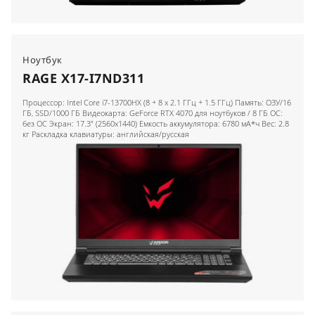
Ноутбук
RAGE X17-I7ND311
Процессор: Intel Core i7-13700HX (8 + 8 x 2.1 ГГц + 1.5 ГГц) Память: ОЗУ/16
ГБ, SSD/1000 ГБ Видеокарта: GeForce RTX 4070 для ноутбуков / 8 ГБ ОС:
без ОС Экран: 17.3" (2560x1440) Емкость аккумулятора: 6780 мА*ч Вес: 2.8
кг Раскладка клавиатуры: английская/русская