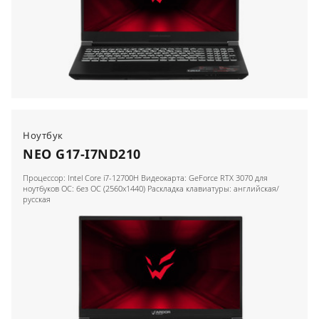
Ноутбук
NEO G17-I7ND210
Процессор: Intel Core i7-12700H Видеокарта: GeForce RTX 3070 для
ноутбуков ОС: без ОС (2560x1440) Раскладка клавиатуры: английская/
русская