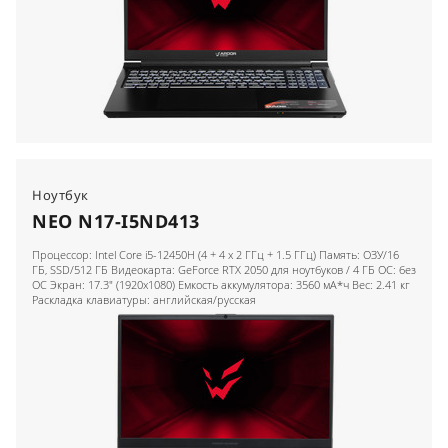
Ноутбук
NEO N17-I5ND413
Процессор: Intel Core i5-12450H (4 + 4 x 2 ГГц + 1.5 ГГц) Память: ОЗУ/16
ГБ, SSD/512 ГБ Видеокарта: GeForce RTX 2050 для ноутбуков / 4 ГБ ОС: без
ОС Экран: 17.3" (1920x1080) Емкость аккумулятора: 3560 мА*ч Вес: 2.41 кг
Раскладка клавиатуры: английская/русская