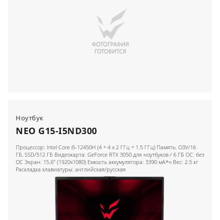
Ноутбук
NEO G15-I5ND300
Процессор: Intel Core i5-12450H (4 + 4 x 2 ГГц + 1.5 ГГц) Память: ОЗУ/16
ГБ, SSD/512 ГБ Видеокарта: GeForce RTX 3050 для ноутбуков / 6 ГБ ОС: без
ОС Экран: 15.6" (1920x1080) Емкость аккумулятора: 3390 мА*ч Вес: 2.5 кг
Раскладка клавиатуры: английская/русская