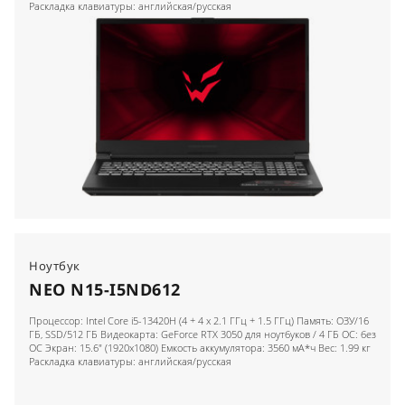
Раскладка клавиатуры: английская/русская
Ноутбук
NEO N15-I5ND612
Процессор: Intel Core i5-13420H (4 + 4 x 2.1 ГГц + 1.5 ГГц) Память: ОЗУ/16
ГБ, SSD/512 ГБ Видеокарта: GeForce RTX 3050 для ноутбуков / 4 ГБ ОС: без
ОС Экран: 15.6" (1920x1080) Емкость аккумулятора: 3560 мА*ч Вес: 1.99 кг
Раскладка клавиатуры: английская/русская