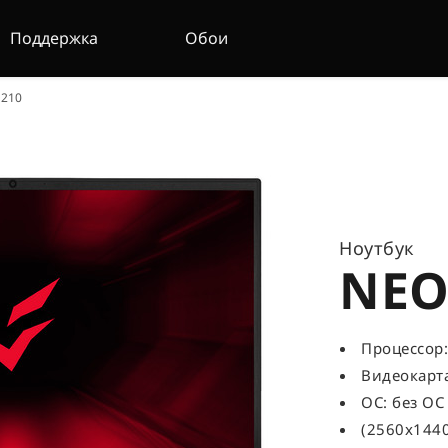
Поддержка
Обои
D210
Ноутбук
NEO
Процессор:
Видеокарта
ОС: без ОС
(2560x1440