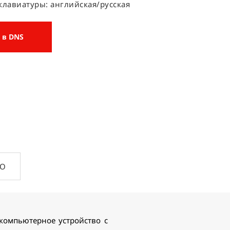
клавиатуры: английская/русская
 в DNS
ПО
 компьютерное устройство с