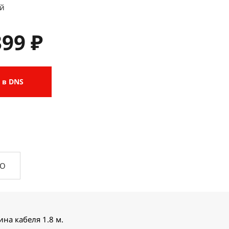
ый
399 ₽
 в DNS
ПО
на кабеля 1.8 м.