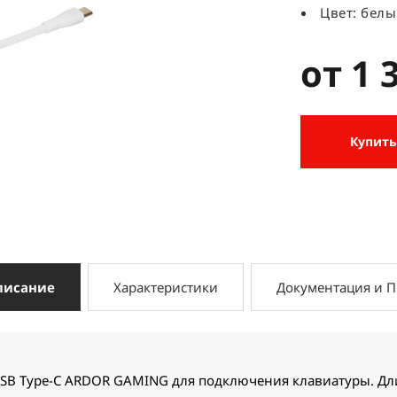
Цвет: бел
от 1 
Купить
писание
Характеристики
Документация и 
USB Type-C ARDOR GAMING для подключения клавиатуры. Дли