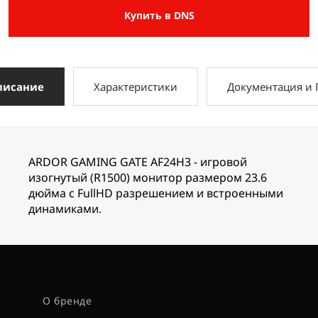
Купить в DNS
писание
Характеристики
Документация и
ARDOR GAMING GATE AF24H3 - игровой
изогнутый (R1500) монитор размером 23.6
дюйма с FullHD разрешением и встроенными
динамиками.
О бренде