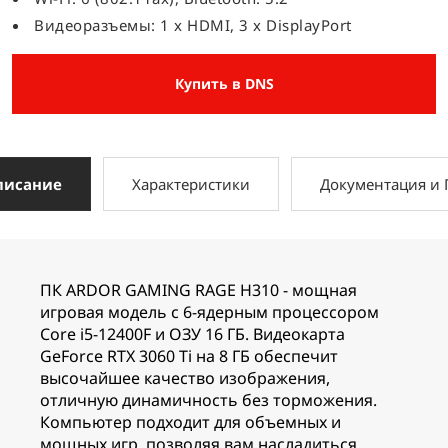
Видеоразъемы: 1 x HDMI, 3 x DisplayPort
Купить в DNS
писание
Характеристики
Документация и
ПК ARDOR GAMING RAGE H310 - мощная
игровая модель с 6-ядерным процессором
Core i5-12400F и ОЗУ 16 ГБ. Видеокарта
GeForce RTX 3060 Ti на 8 ГБ обеспечит
высочайшее качество изображения,
отличную динамичность без торможения.
Компьютер подходит для объемных и
мощных игр, позволяя вам насладиться