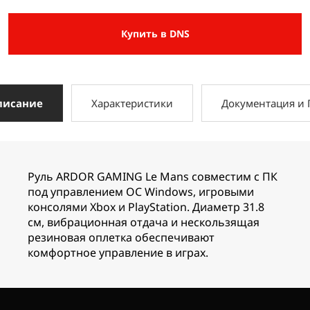
Купить в DNS
писание
Характеристики
Документация и
Руль ARDOR GAMING Le Mans совместим с ПК
под управлением ОС Windows, игровыми
консолями Xbox и PlayStation. Диаметр 31.8
см, вибрационная отдача и нескользящая
резиновая оплетка обеспечивают
комфортное управление в играх.