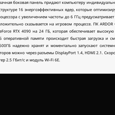
зрачная боковая панель придают компьютеру индивидуальн
й структуре 16 энергоэффективных ядер, которые оптимизи
оцессора с увеличением частоты до 6 ГГц предусматривае
оложительно сказывается на игровом процессе. ПК ARDO
Force RTX 4090 на 24 ГБ, которая обеспечивает высокую
ГБ оперативной памяти происходит быстрая загрузка и см
 500ГБ надежно хранят и моментально запускают систем
оров можно через разъемы DisplayPort 1.4, HDMI 2.1. Ско
р 2.5 Гбит/с и модуль Wi-Fi 6E.