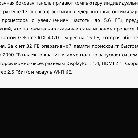
зрачная боковая панель придают компьютеру индивидуальн
й структуре 12 энергоэффективных ядер, которые оптимизи
процессора с увеличением частоты до 5.6 ГГц преду
ций, что положительно сказывается на игровом процессе
артой GeForce RTX 4070Ti Super на 16 ГБ, которая обесп
я. За счет 32 ГБ оперативной памяти происходит быстра
а 2000 ГБ надежно хранит и моментально запускает сист
оров можно через разъемы DisplayPort 1.4, HDMI 2.1. Ско
р 2.5 Гбит/с и модуль Wi-Fi 6E.