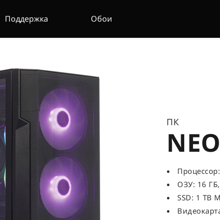
Поддержка
Обои
ПК
NEO
Процессор: 
ОЗУ: 16 ГБ
SSD: 1 TB M
Видеокарта