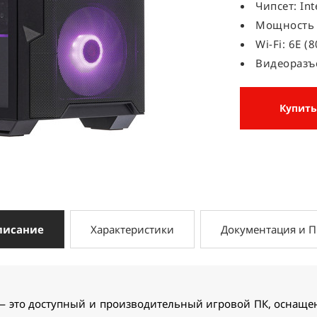
Чипсет: Int
Мощность 
Wi-Fi: 6E (
Видеоразъе
Купить
писание
Характеристики
Документация и 
это доступный и производительный игровой ПК, оснащенн