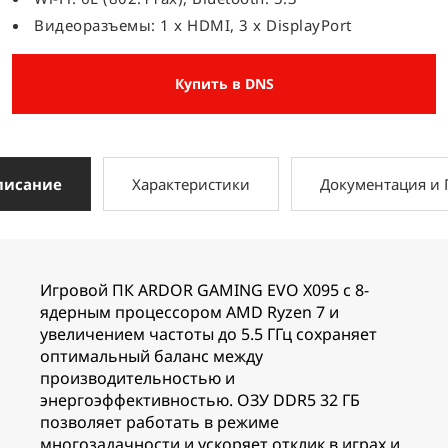
Видеоразъемы: 1 x HDMI, 3 x DisplayPort
Купить в DNS
писание
Характеристики
Документация и
Игровой ПК ARDOR GAMING EVO X095 с 8-
ядерным процессором AMD Ryzen 7 и
увеличением частоты до 5.5 ГГц сохраняет
оптимальный баланс между
производительностью и
энергоэффективностью. ОЗУ DDR5 32 ГБ
позволяет работать в режиме
многозадачности и ускоряет отклик в играх и