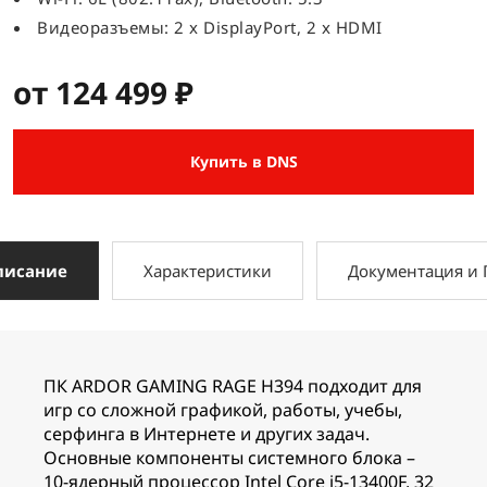
Видеоразъемы: 2 x DisplayPort, 2 x HDMI
от 124 499 ₽
Купить в DNS
писание
Характеристики
Документация и
ПК ARDOR GAMING RAGE H394 подходит для
игр со сложной графикой, работы, учебы,
серфинга в Интернете и других задач.
Основные компоненты системного блока –
10-ядерный процессор Intel Core i5-13400F, 32