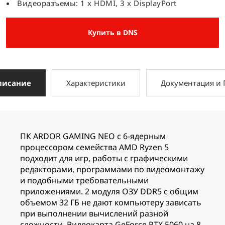
Видеоразъемы: 1 x HDMI, 3 x DisplayPort
Купить в DNS
писание
Характеристики
Документация и
ПК ARDOR GAMING NEO с 6-ядерным
процессором семейства AMD Ryzen 5
подходит для игр, работы с графическими
редакторами, программами по видеомонтажу
и подобными требовательными
приложениями. 2 модуля ОЗУ DDR5 с общим
объемом 32 ГБ не дают компьютеру зависать
при выполнении вычислений разной
сложности. Видеокарта GeForce RTX 5060 на 8