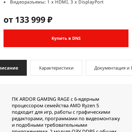
Видеоразъемы: 1 x HDMI, 3 x DisplayPort
от 133 999 ₽
Купить в DNS
писание
Характеристики
Документация и
ПК ARDOR GAMING RAGE с 6-ядерным
процессором семейства AMD Ryzen 5
подходит для игр, работы с графическими
редакторами, программами по видеомонтажу
и подобными требовательными
приложениями. 2 модуля ОЗУ DDR5 с общим