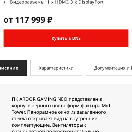
Видеоразъемы: 1 x HDMI, 3 x DisplayPort
от 117 999 ₽
Купить в DNS
писание
Характеристики
Документация и
ПК ARDOR GAMING NEO представлен в
корпусе черного цвета форм-фактора Mid-
Tower. Панорамное окно из закаленного
стекла открывает вид на внутренние
комплектующие. Вентиляторы с
разноцветной подсветкой стабильно