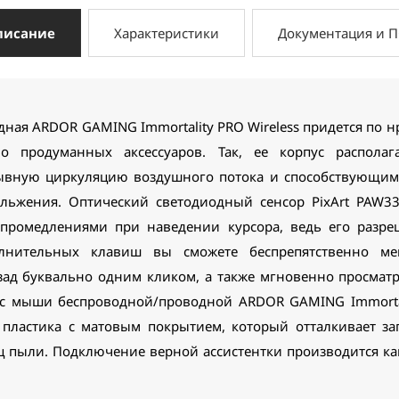
писание
Характеристики
Документация и 
ая ARDOR GAMING Immortality PRO Wireless придется по 
 продуманных аксессуаров. Так, ее корпус располаг
вную циркуляцию воздушного потока и способствующими
ольжения. Оптический светодиодный сенсор PixArt PAW33
промедлениями при наведении курсора, ведь его разреш
лнительных клавиш вы сможете беспрепятственно мен
азад буквально одним кликом, а также мгновенно просмат
с мыши беспроводной/проводной ARDOR GAMING Immortali
 пластика с матовым покрытием, который отталкивает за
ц пыли. Подключение верной ассистентки производится ка