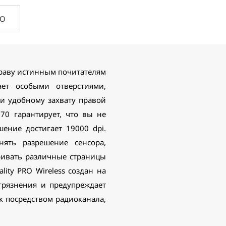
ПО
нраву истинным почитателям
ает особыми отверстиями,
 удобному захвату правой
70 гарантирует, что вы не
ение достигает 19000 dpi.
ять разрешение сенсора,
ривать различные страницы
ty PRO Wireless создан на
грязнения и предупреждает
к посредством радиоканала,