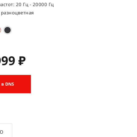
астот: 20 Гц - 20000 Гц
 разноцветная
999 ₽
 в DNS
ПО