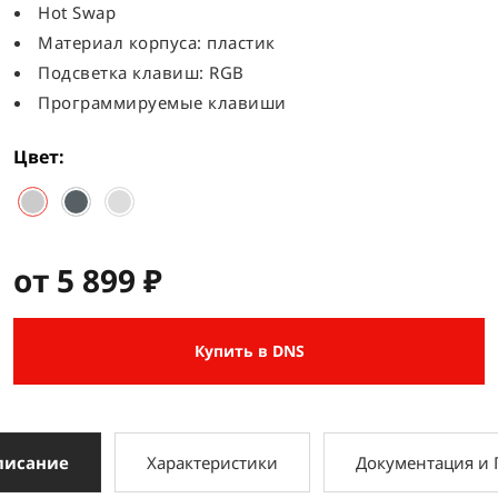
Hot Swap
Материал корпуса: пластик
Подсветка клавиш: RGB
Программируемые клавиши
Цвет
от 5 899 ₽
Купить в DNS
писание
Характеристики
Документация и