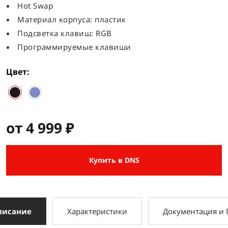
Hot Swap
Материал корпуса: пластик
Подсветка клавиш: RGB
Программируемые клавиши
Цвет
от 4 999 ₽
Купить в DNS
писание
Характеристики
Документация и