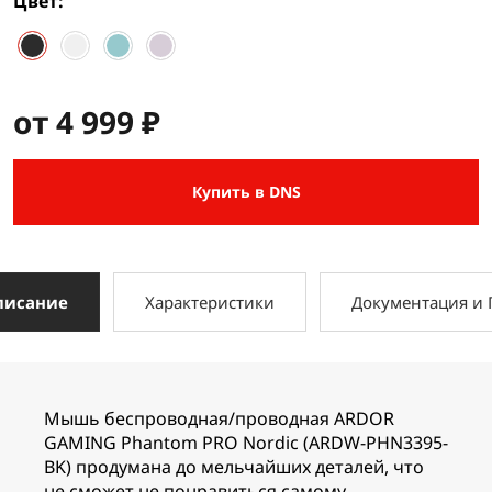
Цвет
от 4 999 ₽
Купить в DNS
писание
Характеристики
Документация и
Мышь беспроводная/проводная ARDOR
GAMING Phantom PRO Nordic (ARDW-PHN3395-
BK) продумана до мельчайших деталей, что
не сможет не понравиться самому