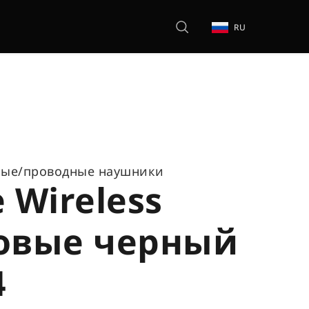
RU
ные/проводные наушники
 Wireless
овые черный
4