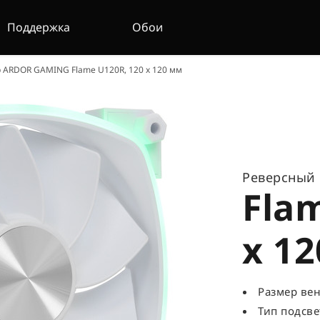
Поддержка
Обои
 ARDOR GAMING Flame U120R, 120 x 120 мм
Реверсный 
Fla
x 1
Размер вен
Тип подсве