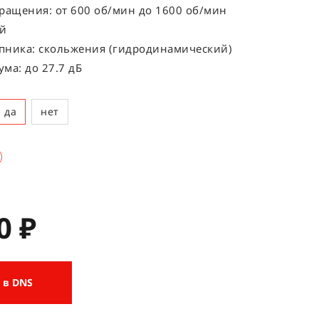
ращения: от 600 об/мин до 1600 об/мин
ый
пника: скольжения (гидродинамический)
ма: до 27.7 дБ
да
нет
0 ₽
 в DNS