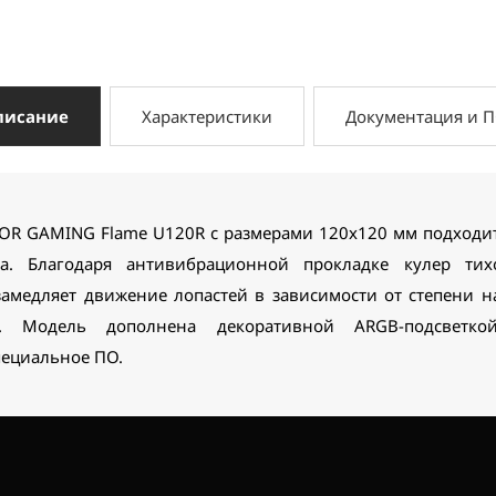
писание
Характеристики
Документация и 
OR GAMING Flame U120R с размерами 120x120 мм подходит 
ра. Благодаря антивибрационной прокладке кулер ти
замедляет движение лопастей в зависимости от степени н
а. Модель дополнена декоративной ARGB-подсветко
пециальное ПО.