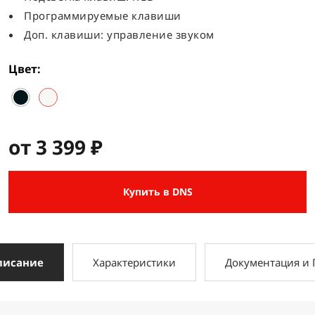
Программируемые клавиши
Доп. клавиши: управление звуком
Цвет
от 3 399 ₽
Купить в DNS
писание
Характеристики
Документация и