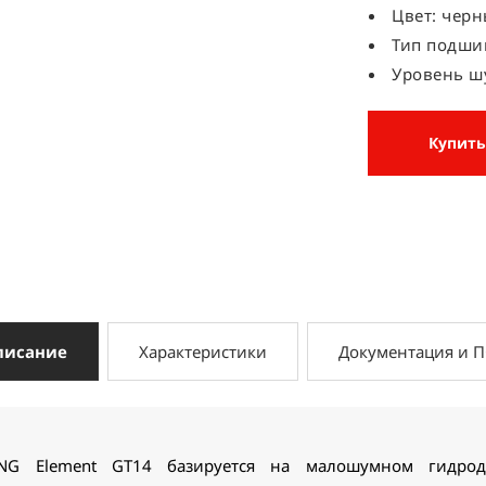
Цвет: чер
Тип подши
Уровень шу
Купить
писание
Характеристики
Документация и 
NG Element GT14 базируется на малошумном гидрод