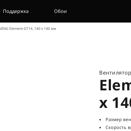
Поддержка
Обои
ING Element GT14, 140 x 140 мм
Вентилято
Ele
x 1
Размер вен
Скорость в