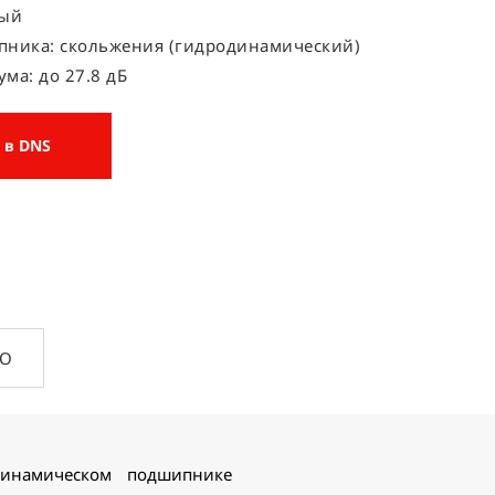
ный
пника: скольжения (гидродинамический)
ма: до 27.8 дБ
 в DNS
ПО
инамическом подшипнике